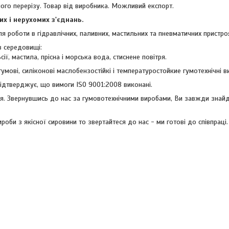
ого перерізу. Товар від виробника. Можливий експорт.
х і нерухомих з'єднань.
я роботи в гідравлічних, паливних, мастильних та пневматичних пристро
в середовищі:
сії, мастила, прісна і морська вода, стиснене повітря.
умові, силіконові маслобензостійкі і температуростойкие гумотехнічні ви
підтверджує, що вимоги ISO 9001:2008 виконані.
ння. Звернувшись до нас за гумовотехнічними виробами, Ви завжди знай
оби з якісної сировини то звертайтеся до нас - ми готові до співпраці.