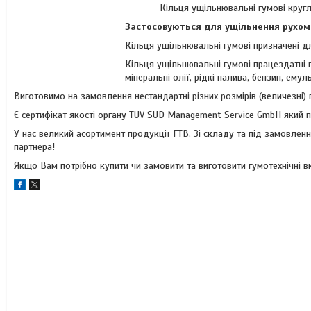
Кільця ущільнювальні гумові кругл
Застосовуються для ущільнення рухоми
Кільця ущільнювальні гумові призначені дл
Кільця ущільнювальні гумові працездатні 
мінеральні олії, рідкі палива, бензин, емуль
Виготовимо на замовлення нестандартні різних розмірів (величезні) г
Є сертифікат якості органу TUV SUD Management Service GmbH який 
У нас великий асортимент продукції ГТВ. Зі складу та під замовле
партнера!
Якщо Вам потрібно купити чи замовити та виготовити гумотехнічні вир