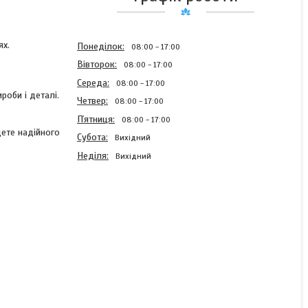
ях.
Понеділок
08:00
17:00
Вівторок
08:00
17:00
Середа
08:00
17:00
роби і деталі.
Четвер
08:00
17:00
Пʼятниця
08:00
17:00
дете надійного
Субота
Вихідний
Неділя
Вихідний
Кільце 016-021-30-2-2
ГОСТ 18829-73 (ГОСТ
9833-73)
В наявності