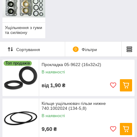
Ущільнення з гуми
та силікону
Сортування
0
Фільтри
Топ продажів
Прокладка 05-9622 (16х32х2)
В наявності
1,90
від
₴
Кільце ущільнювач гільзи нижне
740.1002024 (134-5,8)
В наявності
9,60
₴