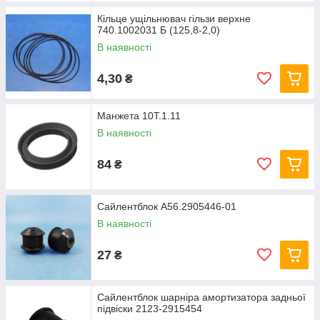
Кільце ущільнювач гільзи верхне
740.1002031 Б (125,8-2,0)
В наявності
4,30
₴
Манжета 10Т.1.11
В наявності
84
₴
Сайлентблок А56.2905446-01
В наявності
27
₴
Сайлентблок шарніра амортизатора задньої
підвіски 2123-2915454