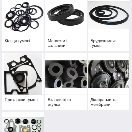
Кільця гумові
Манжети і
Брудознімачі
сальники
гумові
Прокладки гумові
Вкладиші та
Діафрагми та
втулки
мембрани