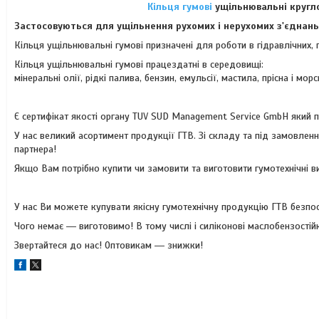
Кільця гумові
ущільнювальні кругло
Застосовуються для ущільнення рухомих і нерухомих з'єднань
Кільця ущільнювальні гумові призначені для роботи в гідравлічних, 
Кільця ущільнювальні гумові працездатні в середовищі:
мінеральні олії, рідкі палива, бензин, емульсії, мастила, прісна і мор
Є сертифікат якості органу TUV SUD Management Service GmbH який 
У нас великий асортимент продукції ГТВ. Зі складу та під замовле
партнера!
Якщо Вам потрібно купити чи замовити та виготовити гумотехнічні вир
У нас Ви можете купувати якісну гумотехнічну продукцію ГТВ безпо
Чого немає ― виготовимо! В тому числі і силіконові маслобензостійкі
Звертайтеся до нас! Оптовикам ― знижки!