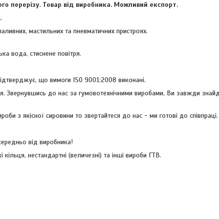
го перерізу. Товар від виробника. Можливий експорт.
.
паливних, мастильних та пневматичних пристроях.
ська вода, стиснене повітря.
підтверджує, що вимоги ISO 9001:2008 виконані.
ння. Звернувшись до нас за гумовотехнічними виробами, Ви завжди знай
оби з якісної сировини то звертайтеся до нас - ми готові до співпраці.
середньо від виробника!
 кільця, нестандартні (величезні) та інші вироби ГТВ.