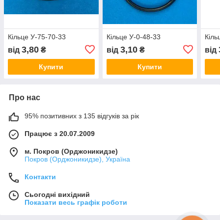
Кільце У-75-70-33
Кільце У-0-48-33
Кіль
3,80
3,10
від
₴
від
₴
від
Купити
Купити
Про нас
95% позитивних з 135 відгуків за рік
Працює з 20.07.2009
м. Покров (Орджоникидзе)
Покров (Орджоникидзе), Україна
Контакти
Сьогодні вихідний
Показати весь графік роботи