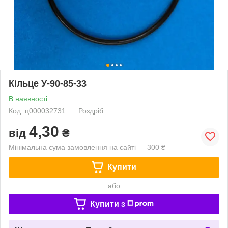
Кільце У-90-85-33
В наявності
Код: ц000032731
Роздріб
4,30
від
₴
Мінімальна сума замовлення на сайті — 300 ₴
Купити
або
Купити з