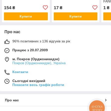
FAN
D21
154
17
1
₴
₴
₴
Купити
Купити
Про нас
96% позитивних з 136 відгуків за рік
Працює з 20.07.2009
м. Покров (Орджоникидзе)
Покров (Орджоникидзе), Україна
Контакти
Сьогодні вихідний
Показати весь графік роботи
Про нас
КНОПКА
ЗВ'ЯЗКУ