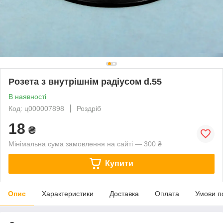
Розета з внутрішнім радіусом d.55
В наявності
Код: ц000007898
Роздріб
18
₴
Мінімальна сума замовлення на сайті — 300 ₴
Купити
Опис
Характеристики
Доставка
Оплата
Умови п