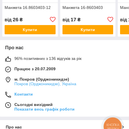
Манжета 16.8603403-12
Манжета 16-8603403
Ман
26
17
від
₴
від
₴
від
Купити
Купити
Про нас
96% позитивних з 136 відгуків за рік
Працює з 20.07.2009
м. Покров (Орджоникидзе)
Покров (Орджоникидзе), Україна
Контакти
Сьогодні вихідний
Показати весь графік роботи
КНОПКА
Про нас
ЗВ'ЯЗКУ