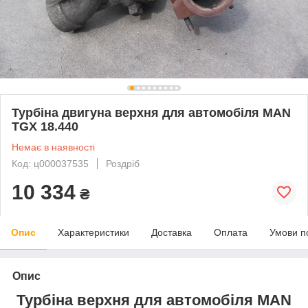
Турбіна двигуна верхня для автомобіля MAN
TGX 18.440
Немає в наявності
Код: ц000037535
Роздріб
10 334
₴
Опис
Характеристики
Доставка
Оплата
Умови п
Опис
Турбіна верхня для автомобіля MAN