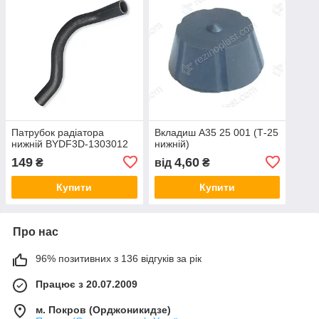
Патрубок радіатора
Вкладиш А35 25 001 (Т-25
нижній BYDF3D-1303012
нижній)
149
4,60
₴
від
₴
Купити
Купити
Про нас
96% позитивних з 136 відгуків за рік
Працює з 20.07.2009
м. Покров (Орджоникидзе)