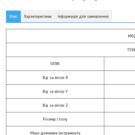
Опис
Характеристики
Інформація для замовлення
МОД
ТЕХ
ОПИС
Хід за віссю X
Хід за віссю Y
Хід за віссю Z
Розмір столу
Макс.довжина інструменту