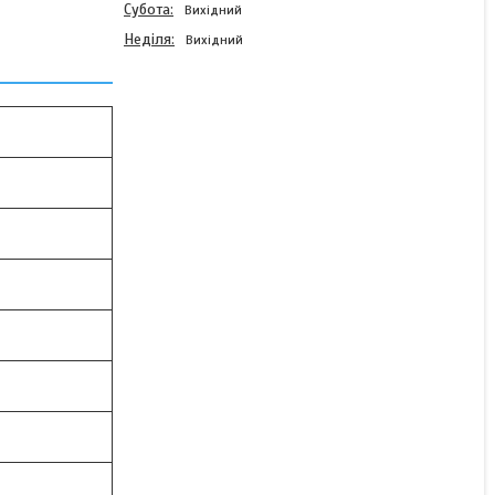
Субота
Вихідний
Неділя
Вихідний
Центр оброблювальний
фрезерний з ЧПК QUASER
MV204CC
В наявності
1 ₴
КУПИТИ