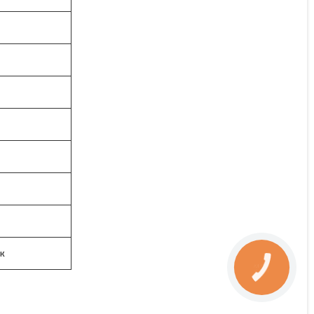
к
КНОПКА
ЗВ'ЯЗКУ