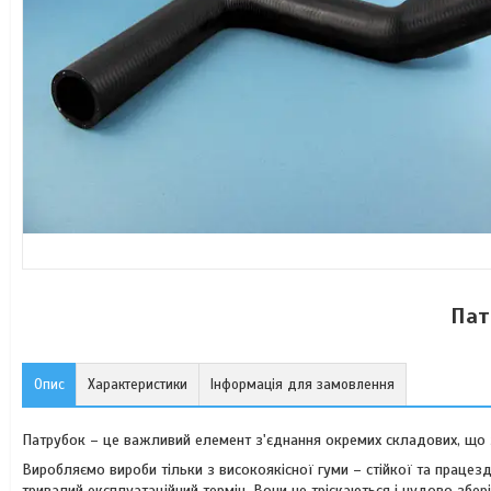
Пат
Опис
Характеристики
Інформація для замовлення
Патрубок – це важливий елемент з'єднання окремих складових, що з
Виробляємо вироби тільки з високоякісної гуми – стійкої та працез
тривалий експлуатаційний термін. Вони не тріскаються і чудово збер