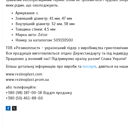
яких рідин, що охолоджують.
Армування: є
Зовнішній діаметр: 41 мм, 47 мм
Внутрішній діаметр: 32 мм, 38 мм
Товщина стінки: 4,5 мм
Марка авто: Zetor
Номер за каталогом: 50913050U
ТОВ «Резинопласт» - український лідер з виробництва гумотехнічних
Вся продукція виготовляється згідно Держстандарту та під індивід
Працюємо у воєнний час! Підтримуємо країну разом! Слава Україні!
Більш детальну інформацію про вироби та
послуги
, дивіться на наши
www.rezinoplast.com
www.rezinoplast.prom.ua
або телефонуйте:
+380 (98) 187-00-18 Відділ продажу
+380 (50) 461-88-60