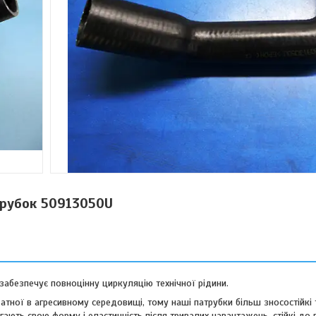
рубок 50913050U
абезпечує повноцінну циркуляцію технічної рідини.
датної в агресивному середовищі, тому наші патрубки більш зносостійкі
ігають свою форму і еластичність після тривалих навантажень, стійкі до