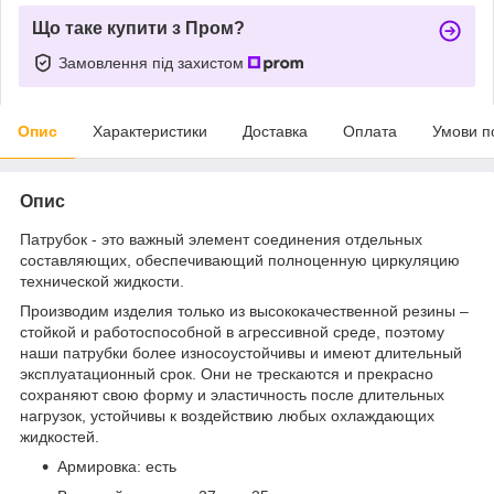
Що таке купити з Пром?
Замовлення під захистом
Опис
Характеристики
Доставка
Оплата
Умови п
Опис
Патрубок - это важный элемент соединения отдельных
составляющих, обеспечивающий полноценную циркуляцию
технической жидкости.
Производим изделия только из высококачественной резины –
стойкой и работоспособной в агрессивной среде, поэтому
наши патрубки более износоустойчивы и имеют длительный
эксплуатационный срок. Они не трескаются и прекрасно
сохраняют свою форму и эластичность после длительных
нагрузок, устойчивы к воздействию любых охлаждающих
жидкостей.
Армировка: есть