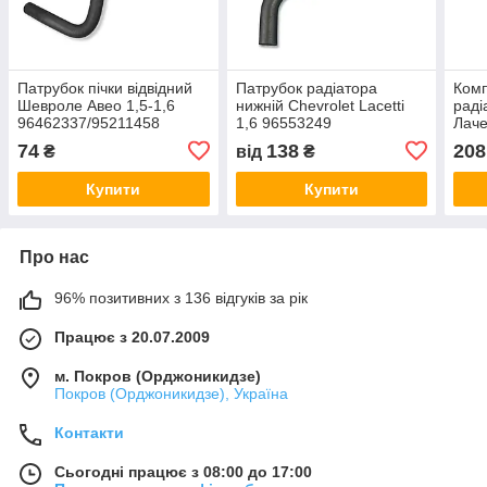
Патрубок пічки відвідний
Патрубок радіатора
Комп
Шевроле Авео 1,5-1,6
нижній Chevrolet Lacetti
раді
96462337/95211458
1,6 96553249
Лаче
TOPIC/KAP
упак
74
138
208
₴
від
₴
Купити
Купити
Про нас
96% позитивних з 136 відгуків за рік
Працює з 20.07.2009
м. Покров (Орджоникидзе)
Покров (Орджоникидзе), Україна
Контакти
Сьогодні працює з 08:00 до 17:00