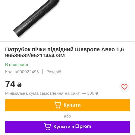
Патрубок пічки підвідний Шевроле Авео 1,6
96539582/95211454 GM
В наявності
Код: ц000022495
Роздріб
74
₴
Мінімальна сума замовлення на сайті — 300 ₴
Купити
або
Купити з