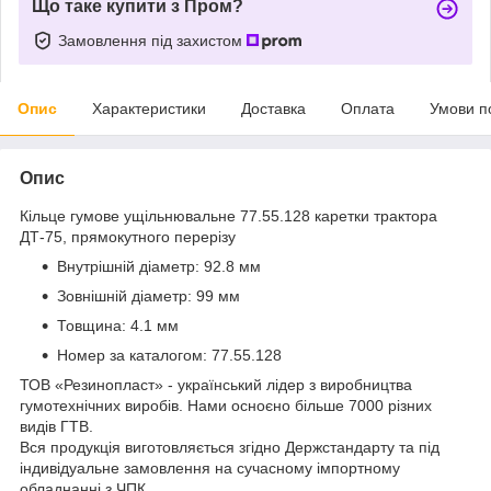
Що таке купити з Пром?
Замовлення під захистом
Опис
Характеристики
Доставка
Оплата
Умови п
Опис
Кільце гумове ущільнювальне 77.55.128 каретки трактора
ДТ-75, прямокутного перерізу
Внутрішній діаметр: 92.8 мм
Зовнішній діаметр: 99 мм
Товщина: 4.1 мм
Номер за каталогом: 77.55.128
ТОВ «Резинопласт» - український лідер з виробництва
гумотехнічних виробів. Нами осноєно більше 7000 різних
видів ГТВ.
Вся продукція виготовляється згідно Держстандарту та під
індивідуальне замовлення на сучасному імпортному
обладнанні з ЧПК.