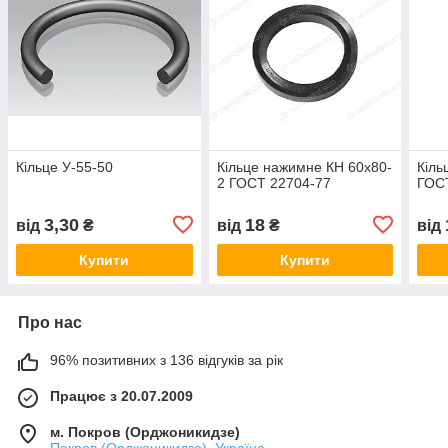
Кільце У-55-50
Кільце нажимне КН 60х80-
Кіль
2 ГОСТ 22704-77
ГОС
3,30
18
від
₴
від
₴
від
Купити
Купити
Про нас
96% позитивних з 136 відгуків за рік
Працює з 20.07.2009
м. Покров (Орджоникидзе)
Покров (Орджоникидзе), Україна