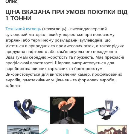
Опис
ЦІНА ВКАЗАНА ПРИ УМОВІ ПОКУПКИ ВІД
1 ТОННИ
Технічний вуглець
(техвуглець) - високодисперсний
вуглецевий матеріал, який утворюється при неповному
згорянні або термічному розкладанні вуглеводнів, що
містяться в природних та промислових газах, а також рідких
продуктах нафтового або кам'яновугільного походження.
Здає гумам середню жорсткість та пружність. Має прекрасні
профілюючі властивості. Широко використовується для
виробництва шинних каркасних та брекерних гум.
Використовується для виготовлення камер, профільованих
виробів, гумотехнічних ущільнень та формових виробів,
кабелів.