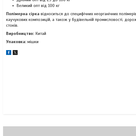
Великий опт від 100 кг
Полімерна сірка
відноситься до специфічних неорганічних полімері
каучукових композицій, а також у будівельній промисловості, дорож
стоків.
Виробництво:
Китай
Упаковка:
мішки