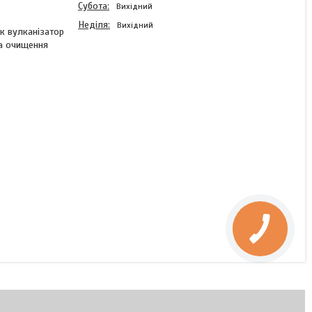
Субота
Вихідний
Неділя
Вихідний
як вулканізатор
та очищення
Сірка полімерна (ОТ20)
В наявності
114 ₴/кг
КУПИТИ