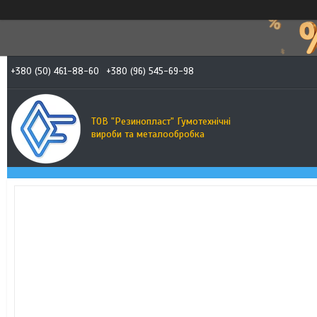
+380 (50) 461-88-60
+380 (96) 545-69-98
ТОВ "Резинопласт" Гумотехнічні
вироби та металообробка