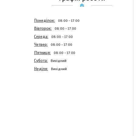
Понеділок
08:00
17:00
Вівторок
08:00
17:00
Середа
08:00
17:00
Четвер
08:00
17:00
Пʼятниця
08:00
17:00
Субота
Вихідний
Неділя
Вихідний
Патрубок радіатора
ЛАНОС 1,4 нижній
підвідний TF 6990-
1303010
В наявності