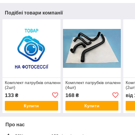
Подібні товари компанії
Комплект патрубків опалення ВАЗ 2108 мотор в упаковці
Комплект патрубків опалення ВАЗ 2
Комп
(2шт)
(4шт)
(2шт
133
168
₴
₴
від
Купити
Купити
Про нас