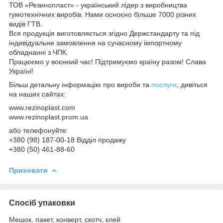
ТОВ «Резинопласт» - український лідер з виробництва
гумотехнічних виробів. Нами осноєно більше 7000 різних
видів ГТВ.
Вся продукція виготовляється згідно Держстандарту та під
індивідуальне замовлення на сучасному імпортному
обладнанні з ЧПК.
Працюємо у воєнний час! Підтримуємо країну разом! Слава
Україні!
Більш детальну інформацію про вироби та
послуги
, дивіться
на наших сайтах:
www.rezinoplast.com
www.rezinoplast.prom.ua
або телефонуйте:
+380 (98) 187-00-18 Відділ продажу
+380 (50) 461-88-60
Приховати
Спосіб упаковки
Мешок, пакет, конверт, скотч, клей