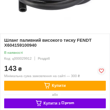
Шланг паливний високого тиску FENDT
X604159100940
В наявності
Код: ц000029912
Роздріб
143
₴
Мінімальна сума замовлення на сайті — 300 ₴
Купити
або
Купити з