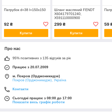
Патрубок d=38 l=150х150
Шланг масляний FENDT
Патр
X604179701240,
X591110000900
92
299
59
₴
₴
Купити
Купити
Про нас
95% позитивних з 135 відгуків за рік
Працює з 20.07.2009
м. Покров (Орджоникидзе)
Покров (Орджоникидзе), Україна
Контакти
Сьогодні працює з 08:00 до 17:00
Показати весь графік роботи