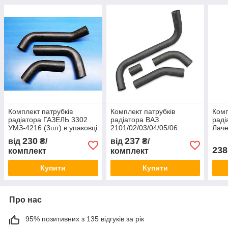
Комплект патрубків
Комплект патрубків
Комп
радіатора ГАЗЕЛЬ 3302
радіатора ВАЗ
раді
УМЗ-4216 (3шт) в упаковці
2101/02/03/04/05/06
Лаче
алюм. (4шт) в упаковці
упак
230
237
від
₴/
від
₴/
238
комплект
комплект
Купити
Купити
Про нас
95% позитивних з 135 відгуків за рік