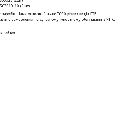
303025 (1шт)
1303010-10 (2шт)
 виробів. Нами осноєно більше 7000 різних видів ГТВ.
уальне замовлення на сучасному імпортному обладнанні з ЧПК.
х сайтах: