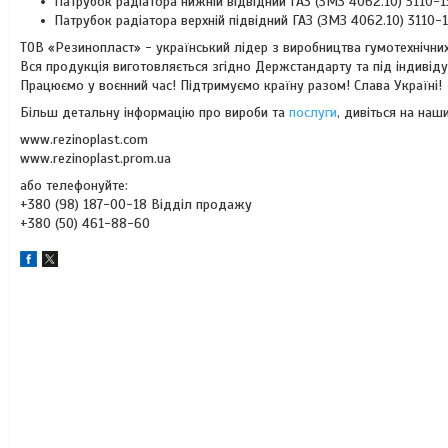
Патрубок радіатора нижній відвідний ГАЗ (ЗМЗ 4062.10) 3110-1
Патрубок радіатора верхній підвідний ГАЗ (ЗМЗ 4062.10) 3110-
ТОВ «Резинопласт» - український лідер з виробництва гумотехнічних
Вся продукція виготовляється згідно Держстандарту та під індивід
Працюємо у воєнний час! Підтримуємо країну разом! Слава Україні!
Більш детальну інформацію про вироби та
послуги
, дивіться на наши
www.rezinoplast.com
www.rezinoplast.prom.ua
або телефонуйте:
+380 (98) 187-00-18 Відділ продажу
+380 (50) 461-88-60