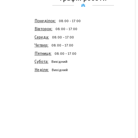
Понеділок
08:00
17:00
Вівторок
08:00
17:00
Середа
08:00
17:00
Четвер
08:00
17:00
Пʼятниця
08:00
17:00
Субота
Вихідний
Неділя
Вихідний
Комплект патрубків
радіатора ГАЗ 3110 дв.
406 (5шт) в упаковці
В наявності