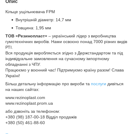
Опис
Кільце ущільнювача FPM
Внутрішній діаметр: 14,7 мм
Товщина: 1,95 мм
ТОВ «Резинопласт
»
– український лідер з виробництва
гумотехнічних виробів. Нами освоєно понад 7000 різних видів
РТІ.
Вся продукція виробляється згідно з Держстандартом та під
індивідуальне замовлення на сучасному імпортному
обладнанні з ЧПУ.
Працюємо у воєнний час! Підтримуємо країну разом! Слава
Україні!
Більш детальну інформацію про вироби та
послуги
дивіться
на наших сайтах:
www.rezinoplast.com
www.rezinoplast.prom.ua
або дзвоніть за телефоном:
+380 (98) 187-00-18 Відділ продажів
+380 (50) 461-88-60