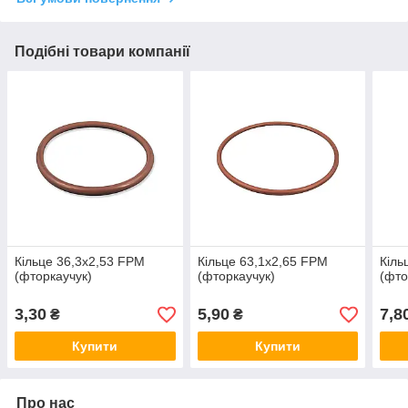
Подібні товари компанії
Кільце 36,3х2,53 FPM
Кільце 63,1х2,65 FPM
Кіль
(фторкаучук)
(фторкаучук)
(фто
3,30
5,90
7,8
₴
₴
Купити
Купити
Про нас