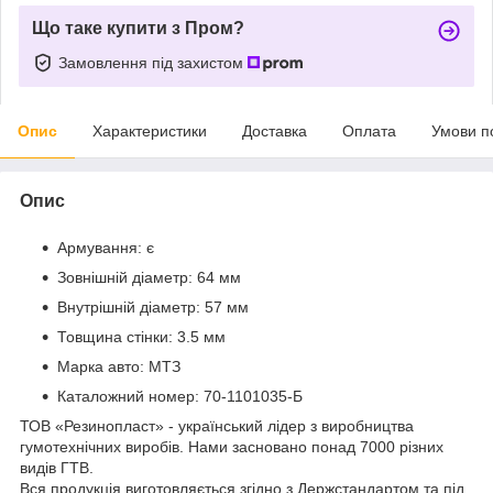
Що таке купити з Пром?
Замовлення під захистом
Опис
Характеристики
Доставка
Оплата
Умови п
Опис
Армування: є
Зовнішній діаметр: 64 мм
Внутрішній діаметр: 57 мм
Товщина стінки: 3.5 мм
Марка авто:
МТЗ
Каталожний номер:
70-1101035-Б
ТОВ «Резинопласт» - український лідер з виробництва
гумотехнічних виробів. Нами засновано понад 7000 різних
видів ГТВ.
Вся продукція виготовляється згідно з Держстандартом та під