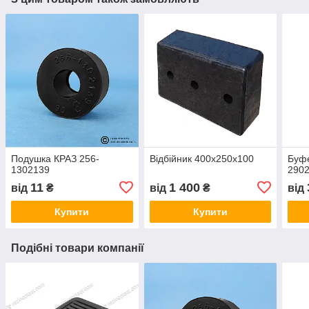
Подушка КРАЗ 256-
Відбійник 400х250х100
Буфе
1302139
290
11
1 400
від
₴
від
₴
від
Купити
Купити
Подібні товари компанії