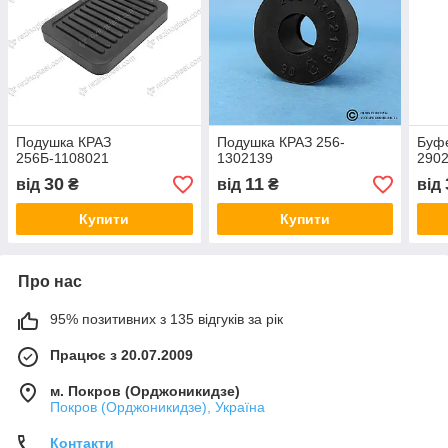
Подушка КРАЗ
Подушка КРАЗ 256-
Буфе
256Б-1108021
1302139
290
30
11
від
₴
від
₴
від
Купити
Купити
Про нас
95% позитивних з 135 відгуків за рік
Працює з 20.07.2009
м. Покров (Орджоникидзе)
Покров (Орджоникидзе), Україна
Контакти