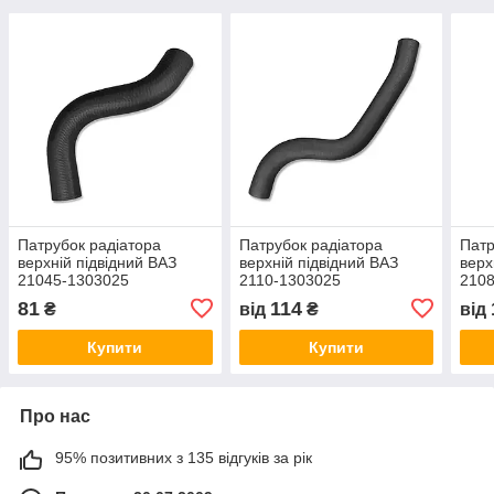
Патрубок радіатора
Патрубок радіатора
Патр
верхній підвідний ВАЗ
верхній підвідний ВАЗ
верх
21045-1303025
2110-1303025
210
81
114
₴
від
₴
від
Купити
Купити
Про нас
95% позитивних з 135 відгуків за рік