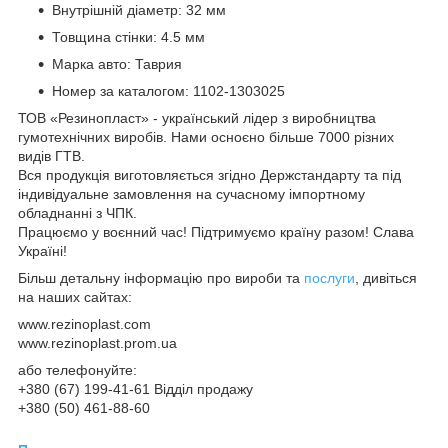
Внутрішній діаметр: 32 мм
Товщина стінки: 4.5 мм
Марка авто: Таврия
Номер за каталогом: 1102-1303025
ТОВ «Резинопласт» - український лідер з виробництва
гумотехнічних виробів. Нами осноєно більше 7000 різних
видів ГТВ.
Вся продукція виготовляється згідно Держстандарту та під
індивідуальне замовлення на сучасному імпортному
обладнанні з ЧПК.
Працюємо у воєнний час! Підтримуємо країну разом! Слава
Україні!
Більш детальну інформацію про вироби та
послуги
, дивіться
на наших сайтах:
www.rezinoplast.com
www.rezinoplast.prom.ua
або телефонуйте:
+380 (67) 199-41-61 Відділ продажу
+380 (50) 461-88-60