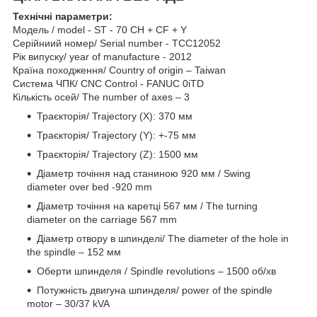
Технічні параметри:
Модель / model - ST - 70 CH + CF + Y
Серійниий номер/ Serial number - TCC12052
Рік випуску/ year of manufacture - 2012
Країна походження/ Country of origin – Taiwan
Система ЧПК/ CNC Control - FANUC 0iTD
Кількість осей/ The number of axes – 3
Траєкторія/ Trajectory (X): 370 мм
Траєкторія/ Trajectory (Y): +-75 мм
Траєкторія/ Trajectory (Z): 1500 мм
Діаметр точіння над станиною 920 мм / Swing
diameter over bed -920 mm
Діаметр точіння на каретці 567 мм / The turning
diameter on the carriage 567 mm
Діаметр отвору в шпинделі/ The diameter of the hole in
the spindle – 152 мм
Оберти шпинделя / Spindle revolutions – 1500 об/хв
Потужність двигуна шпинделя/ power of the spindle
motor – 30/37 kVA