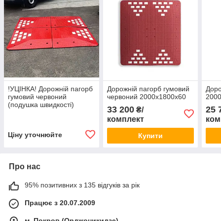
!УЦІНКА! Дорожній пагорб
Дорожній пагорб гумовий
Доро
гумовий червоний
червоний 2000х1800х60
200
(подушка швидкості)
33 200
25 
₴/
2000х1800х60 мм
комплект
ком
Ціну уточнюйте
Купити
Про нас
95% позитивних з 135 відгуків за рік
Працює з 20.07.2009
м. Покров (Орджоникидзе)