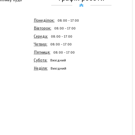
Понеділок
08:00
17:00
Вівторок
08:00
17:00
Середа
08:00
17:00
Четвер
08:00
17:00
Пʼятниця
08:00
17:00
Субота
Вихідний
Неділя
Вихідний
Патрубок обігрівача
відвідний ВАЗ 1118-
810120410
В наявності