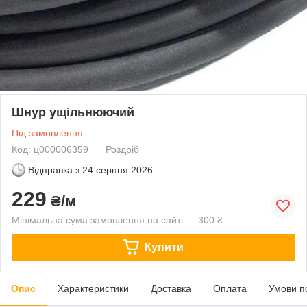
Шнур ущільнюючий
Під замовлення
Код: ц000006359
Роздріб
Відправка з
24 серпня 2026
229
₴/м
Мінімальна сума замовлення на сайті — 300 ₴
Купити
Опис
Характеристики
Доставка
Оплата
Умови п