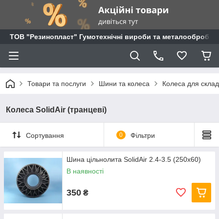
ТОВ "Резинопласт" Гумотехнічні вироби та металообробка
Товари та послуги
Шини та колеса
Колеса для складс
Колеса SolidAir (транцеві)
Сортування
0
Фільтри
Шина цільнолита SolidAir 2.4-3.5 (250х60)
В наявності
350
₴