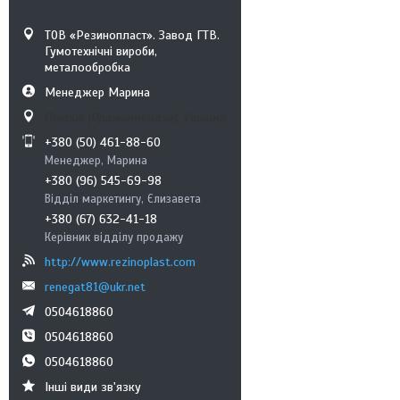
ТОВ «Резинопласт». Завод ГТВ.
Гумотехнічні вироби,
металообробка
Менеджер Марина
Покров (Орджоникидзе), Україна
+380 (50) 461-88-60
Менеджер, Марина
+380 (96) 545-69-98
Відділ маркетингу, Єлизавета
+380 (67) 632-41-18
Керівник відділу продажу
http://www.rezinoplast.com
renegat81@ukr.net
0504618860
0504618860
0504618860
Інші види зв'язку