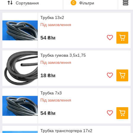
Сортування
0
Фільтри
на наших сайтах:
www.rezinoplast.com
www.rezinoplast.prom.ua
Трубка 13х2
Під замовлення
або телефонуйте:
+380 (67) 199-41-61 Відділ продажу
+380 (50) 461-88-60
54
₴/м
Трубка гумова 3,5х1,75
Під замовлення
18
₴/м
Трубка 7х3
Під замовлення
54
₴/м
Трубка транспортера 17х2