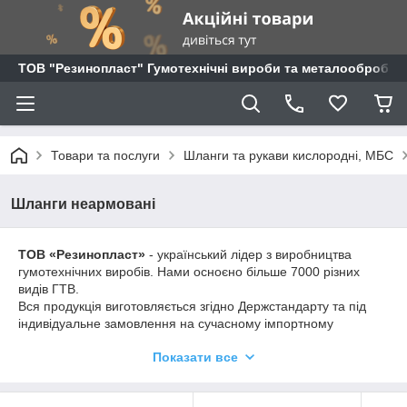
ТОВ "Резинопласт" Гумотехнічні вироби та металообробка
Товари та послуги
Шланги та рукави кислородні, МБС
Шланги неармовані
ТОВ «Резинопласт»
- український лідер з виробництва
гумотехнічних виробів. Нами осноєно більше 7000 різних
видів ГТВ.
Вся продукція виготовляється згідно Держстандарту та під
індивідуальне замовлення на сучасному імпортному
обладнанні з ЧПК.
Показати все
Працюємо у воєнний час! Підтримуємо країну разом! Слава
Україні!
Більш детальну інформацію про вироби та послуги, дивіться