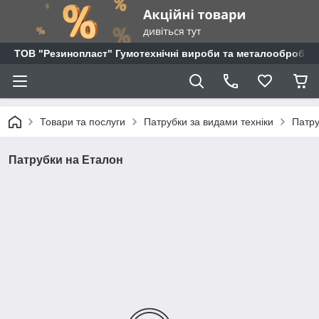
ТОВ "Резинопласт" Гумотехнічні вироби та металообробка
Товари та послуги
Патрубки за видами техніки
Патру
Патрубки на Еталон