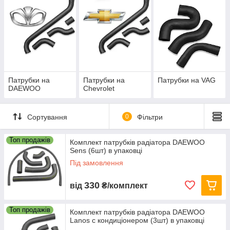
Продукція охоплює різні системи: охолодження двигуна,
вентиляція, опалення, подача палива та інші.
Патрубки на
Патрубки на
Патрубки на VAG
DAEWOO
Chevrolet
Сортування
0
Фільтри
Топ продажів
Комплект патрубків радіатора DAEWOO
Sens (6шт) в упаковці
Під замовлення
330
від
₴/комплект
Топ продажів
Комплект патрубків радіатора DAEWOO
Lanos с кондиціонером (3шт) в упаковці