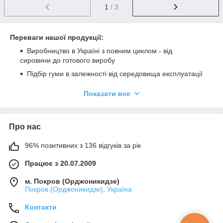
1
/ 3
Переваги нашої продукції:
Виробництво в Україні з повним циклом - від
сировини до готового виробу
Підбір гуми в залежності від середовища експлуатації
Точна геометрія патрубків забезпечує легкий монтаж
Показати все
та герметичність з'єднань.
Виготовлення виробів за кресленням або зразком
замовника
Про нас
Контроль якості на кожному етапі
96% позитивних з 136 відгуків за рік
Ми пропонуємо як стандартні патрубки, так і індивідуальні
рішення під конкретні завдання.
Працює з 20.07.2009
Детальну інформацію про вироби та послуги дивіться на
наших сайтах:
м. Покров (Орджоникидзе)
www.rezinoplast.com
Покров (Орджоникидзе), Україна
www.rezinoplast.prom.ua
Контакти
або дзвоніть за телефоном:
+380 (98) 187-00-18