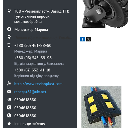
ТОВ «Резинопласт». Завод ГТВ.
Гумотехнічні вироби,
металообробка
Менеджер Марина
Покров (Орджоникидзе), Україна
+380 (50) 461-88-60
Менеджер, Марина
+380 (96) 545-69-98
Відділ маркетингу, Єлизавета
+380 (67) 632-41-18
Керівник відділу продажу
http://www.rezinoplast.com
renegat81@ukr.net
0504618860
0504618860
0504618860
Інші види зв'язку