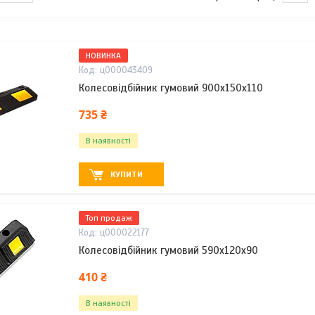
НОВИНКА
ц000043409
Колесовідбійник гумовий 900х150х110
735 ₴
В наявності
КУПИТИ
Топ продаж
ц000022177
Колесовідбійник гумовий 590х120х90
410 ₴
В наявності