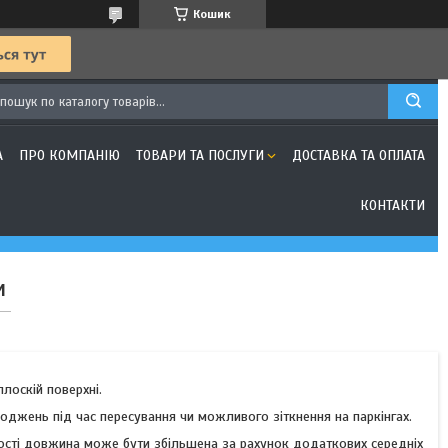
Кошик
А
ПРО КОМПАНІЮ
ТОВАРИ ТА ПОСЛУГИ
ДОСТАВКА ТА ОПЛАТА
КОНТАКТИ
и
лоскій поверхні.
оджень під час пересування чи можливого зіткнення на паркінгах.
ності довжина може бути збільшена за рахунок додаткових середніх