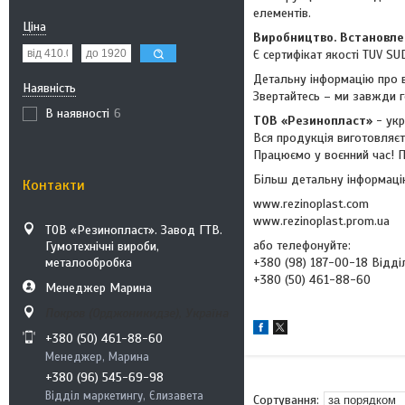
елементів.
Ціна
Виробництво. Встановленн
Є сертифікат якості TUV S
Детальну інформацію про в
Наявність
Звертайтесь – ми завжди го
В наявності
6
ТОВ «Резинопласт»
- ук
Вся продукція виготовляєт
Працюємо у воєнний час! П
Більш детальну інформацію
Контакти
www.rezinoplast.com
www.rezinoplast.prom.ua
ТОВ «Резинопласт». Завод ГТВ.
або телефонуйте:
Гумотехнічні вироби,
металообробка
+380 (98) 187-00-18
Відді
+380 (50) 461-88-60
Менеджер Марина
Покров (Орджоникидзе), Україна
+380 (50) 461-88-60
Менеджер, Марина
+380 (96) 545-69-98
Відділ маркетингу, Єлизавета