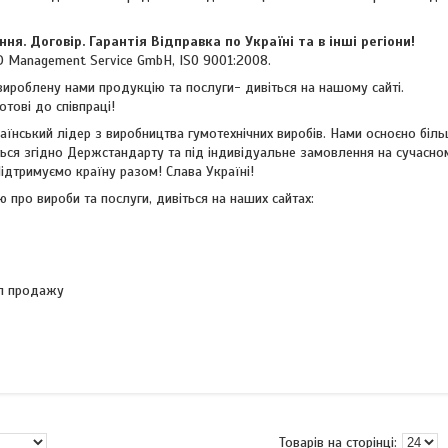
я. Договір. Гарантія Відправка по Україні та в інші регіони!
UD Management Service GmbH, ISO 9001:2008.
ироблену нами продукцію та послуги- дивіться на нашому сайті.
тові до співпраці!
раїнський лідер з виробництва гумотехнічних виробів. Нами осноєно біль
ься згідно Держстандарту та під індивідуальне замовлення на сучасно
ідтримуємо країну разом! Слава Україні!
 про вироби та послуги, дивіться на наших сайтах:
л продажу