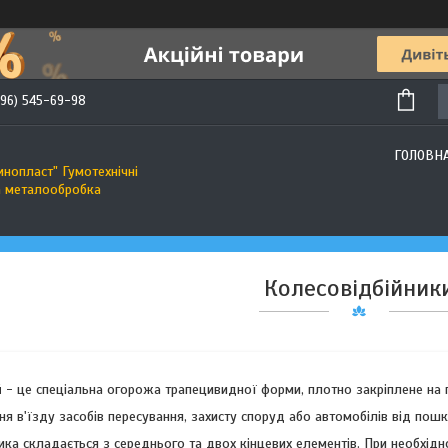
(96) 545-69-98
ГОЛОВН
инопласт" Гумотехнічні
а металообробка
Колесовідбійник
й
- це спеціальна огорожа трапецивидної форми, плотно закріплене на п
 в'їзду засобів пересування, захисту споруд або автомобілів від пошк
ика складається з середнього та двох кінцевих елементів. При необхід