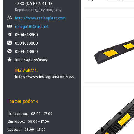
+380 (67) 632-41-18
Керівник відділу продажу
http://www.rezinoplast.com
renegat81@ukr.net
0504618860
0504618860
0504618860
Інші види зв'язку
INSTAGRAM
https://www.instagram.com/rezinoplast/
Графік роботи
Понеділок
08:00
17:00
Вівторок
08:00
17:00
Середа
08:00
17:00